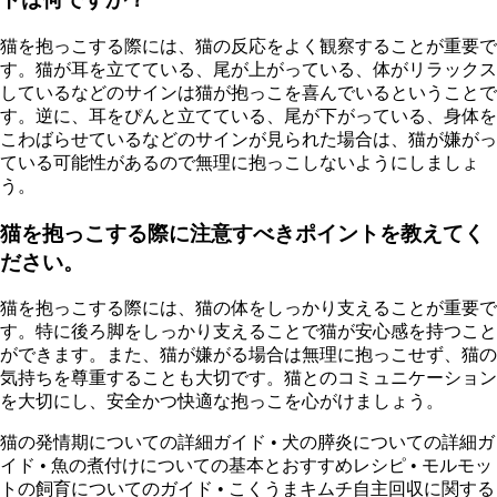
猫を抱っこする際には、猫の反応をよく観察することが重要で
す。猫が耳を立てている、尾が上がっている、体がリラックス
しているなどのサインは猫が抱っこを喜んでいるということで
す。逆に、耳をぴんと立てている、尾が下がっている、身体を
こわばらせているなどのサインが見られた場合は、猫が嫌がっ
ている可能性があるので無理に抱っこしないようにしましょ
う。
猫を抱っこする際に注意すべきポイントを教えてく
ださい。
猫を抱っこする際には、猫の体をしっかり支えることが重要で
す。特に後ろ脚をしっかり支えることで猫が安心感を持つこと
ができます。また、猫が嫌がる場合は無理に抱っこせず、猫の
気持ちを尊重することも大切です。猫とのコミュニケーション
を大切にし、安全かつ快適な抱っこを心がけましょう。
猫の発情期についての詳細ガイド
•
犬の膵炎についての詳細ガ
イド
•
魚の煮付けについての基本とおすすめレシピ
•
モルモッ
トの飼育についてのガイド
•
こくうまキムチ自主回収に関する