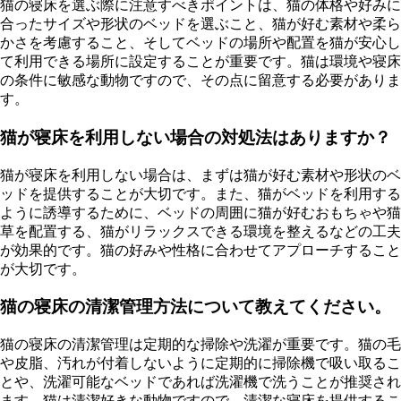
猫の寝床を選ぶ際に注意すべきポイントは、猫の体格や好みに
合ったサイズや形状のベッドを選ぶこと、猫が好む素材や柔ら
かさを考慮すること、そしてベッドの場所や配置を猫が安心し
て利用できる場所に設定することが重要です。猫は環境や寝床
の条件に敏感な動物ですので、その点に留意する必要がありま
す。
猫が寝床を利用しない場合の対処法はありますか？
猫が寝床を利用しない場合は、まずは猫が好む素材や形状のベ
ッドを提供することが大切です。また、猫がベッドを利用する
ように誘導するために、ベッドの周囲に猫が好むおもちゃや猫
草を配置する、猫がリラックスできる環境を整えるなどの工夫
が効果的です。猫の好みや性格に合わせてアプローチすること
が大切です。
猫の寝床の清潔管理方法について教えてください。
猫の寝床の清潔管理は定期的な掃除や洗濯が重要です。猫の毛
や皮脂、汚れが付着しないように定期的に掃除機で吸い取るこ
とや、洗濯可能なベッドであれば洗濯機で洗うことが推奨され
ます。猫は清潔好きな動物ですので、清潔な寝床を提供するこ