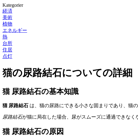
Kategorier
経済
美術
植物
エネルギー
熱
台所
住居
点灯
猫の尿路結石についての詳細
猫 尿路結石の基本知識
猫 尿路結石
は、猫の尿路にできる小さな固まりであり、猫の
尿路結石
が猫に局在した場合、尿がスムーズに通過できなく
猫 尿路結石の原因