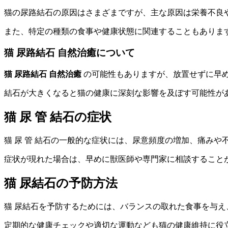
猫の尿路結石の原因はさまざまですが、主な原因は栄養不良
また、特定の種類の食事や健康状態に関連することもありま
猫 尿路結石 自然治癒について
猫 尿路結石 自然治癒
の可能性もありますが、放置せずに早
結石が大きくなると猫の健康に深刻な影響を及ぼす可能性が
猫 尿 管 結石の症状
猫 尿 管 結石の一般的な症状には、尿意頻度の増加、痛み
症状が現れた場合は、早めに獣医師や専門家に相談すること
猫 尿結石の予防方法
猫 尿結石を予防するためには、バランスの取れた食事を与
定期的な健康チェックや適切な運動なども猫の健康維持に役