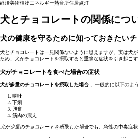
経済
美術
植物
エネルギー
熱
台所
住居
点灯
犬とチョコレートの関係につ
犬の健康を守るために知っておきたいチ
犬とチョコレートは一見関係ないように思えますが、実は犬が
ため、犬がチョコレートを摂取すると重篤な症状を引き起こす
犬がチョコレートを食べた場合の症状
犬が多量のチョコレートを摂取した場合
、一般的に以下のよ
嘔吐
下痢
興奮
筋肉の震え
犬が少量のチョコレートを摂取した場合
でも、急性の中毒症状