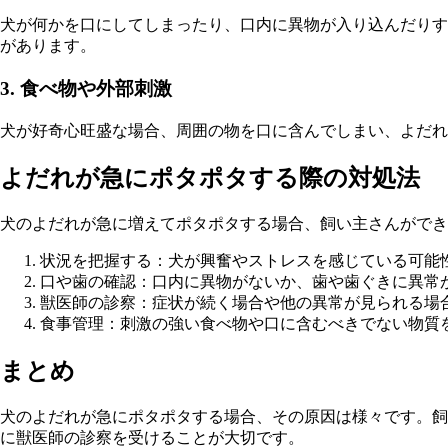
犬が何かを口にしてしまったり、口内に異物が入り込んだりす
があります。
3. 食べ物や外部刺激
犬が好奇心旺盛な場合、周囲の物を口に含んでしまい、よだれ
よだれが急にポタポタする際の対処法
犬のよだれが急に増えてポタポタする場合、飼い主さんができ
状況を把握する：犬が興奮やストレスを感じている可能
口や歯の確認：口内に異物がないか、歯や歯ぐきに異常
獣医師の診察：症状が続く場合や他の異常が見られる場
食事管理：刺激の強い食べ物や口に含むべきでない物質
まとめ
犬のよだれが急にポタポタする場合、その原因は様々です。飼
に獣医師の診察を受けることが大切です。