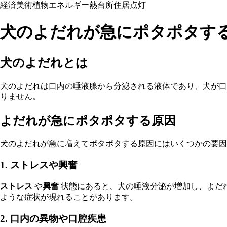
経済
美術
植物
エネルギー
熱
台所
住居
点灯
犬のよだれが急にポタポタす
犬のよだれとは
犬のよだれは口内の唾液腺から分泌される液体であり、犬が口
りません。
よだれが急にポタポタする原因
犬のよだれが急に増えてポタポタする原因にはいくつかの要因
1. ストレスや興奮
ストレス
や
興奮
状態にあると、犬の唾液分泌が増加し、よだ
ような症状が現れることがあります。
2. 口内の異物や口腔疾患