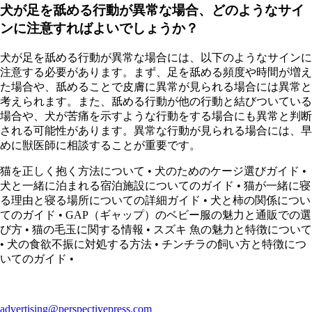
犬が足を舐める行動が異常な場合、どのようなサイ
ンに注意すればよいでしょうか？
犬が足を舐める行動が異常な場合には、以下のようなサインに
注意する必要があります。まず、足を舐める頻度や時間が増え
た場合や、舐めることで皮膚に異常が見られる場合には異常と
考えられます。また、舐める行動が他の行動と結びついている
場合や、犬が苦痛を示すような行動をする場合にも異常と判断
される可能性があります。異常な行動が見られる場合には、早
めに獣医師に相談することが重要です。
猫を正しく抱く方法について
•
犬のためのケージ選びガイド
•
犬と一緒に泊まれる宿泊施設についてのガイド
•
猫が一緒に寝
る理由と寝る場所についての詳細ガイド
•
犬と柿の関係につい
てのガイド
•
GAP（ギャップ）のベビー服の魅力と通販での選
び方
•
猫の毛玉に関する情報
•
スズキ 魚の魅力と特徴について
•
犬の食欲不振に対処する方法
•
チンチラの飼い方と特徴につ
いてのガイド
•
advertising@perspectivepress.com